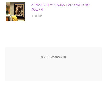
АЛМАЗНАЯ МОЗАИКА НАБОРЫ ФОТО
КОШКИ
3382
© 2019 chance2.ru