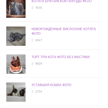
КОТЯТА БРИТАНСКОЙ ПОРОДЫ ФОТО
4535
НОВОРОЖДЕННЫЕ ВИСЛОУХИЕ КОТЯТА
ФОТО
6547
ТОРТ ТРИ КОТА ФОТО БЕЗ МАСТИКИ
8829
УСТАВШАЯ КОШКА ФОТО
2754