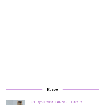
Новое
КОТ ДОЛГОЖИТЕЛЬ 38 ЛЕТ ФОТО