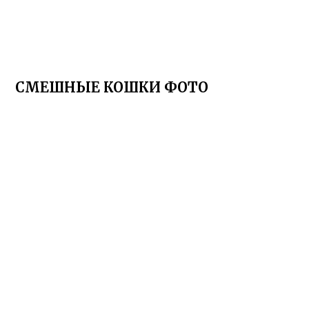
СМЕШНЫЕ КОШКИ ФОТО