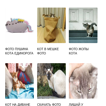
ФОТО ПУШИНА
КОТ В МЕШКЕ
ФОТО ЖОПЫ
КОТА ЕДИНОРОГА
ФОТО
КОТА
КОТ НА ДИВАНЕ
СКАЧАТЬ ФОТО
ЛИШАЙ У