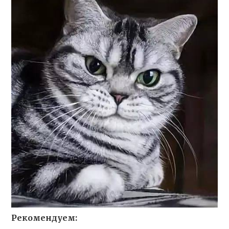
Рекомендуем: